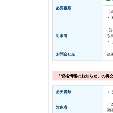
必要書類
【
【
対象者
る
お問合せ先
健
「資格情報のお知らせ」の再
必要書類
「
対象者
保