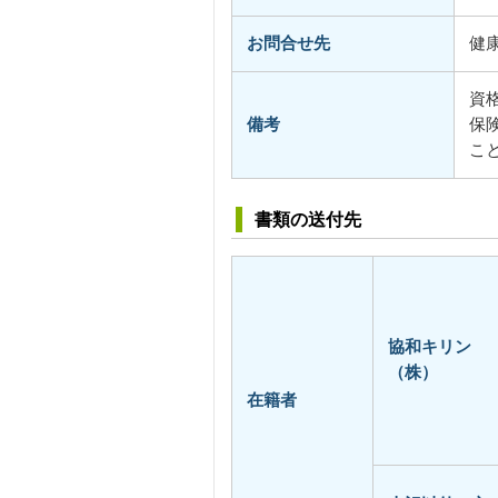
お問合せ先
健
資
備考
保
こ
書類の送付先
協和キリン
（株）
在籍者